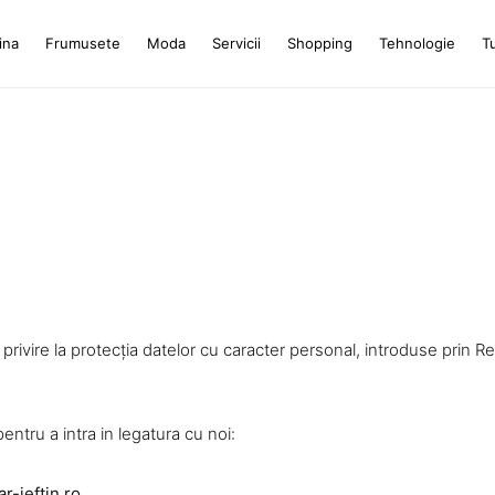
ina
Frumusete
Moda
Servicii
Shopping
Tehnologie
T
u privire la protecția datelor cu caracter personal, introduse prin
entru a intra in legatura cu noi:
r-ieftin.ro