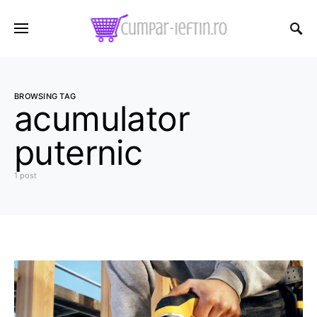
BROWSING TAG
acumulator
puternic
1 post