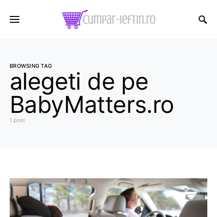
BROWSING TAG
alegeti de pe
BabyMatters.ro
1 post