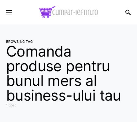
BROWSING TAG
Comanda
produse pentru
bunul mers al
business-ului tau
1 post