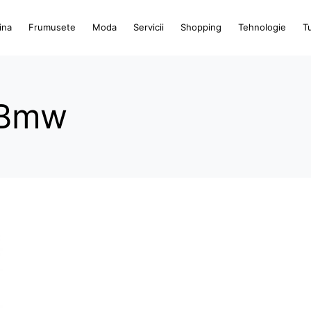
ina
Frumusete
Moda
Servicii
Shopping
Tehnologie
T
n Bmw