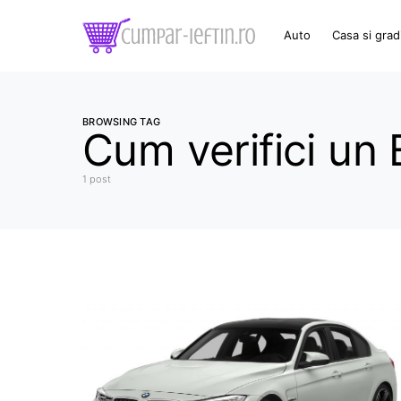
Auto
Casa si grad
BROWSING TAG
Cum verifici u
1 post