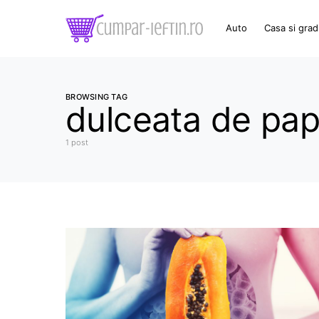
Auto
Casa si grad
BROWSING TAG
dulceata de pap
1 post