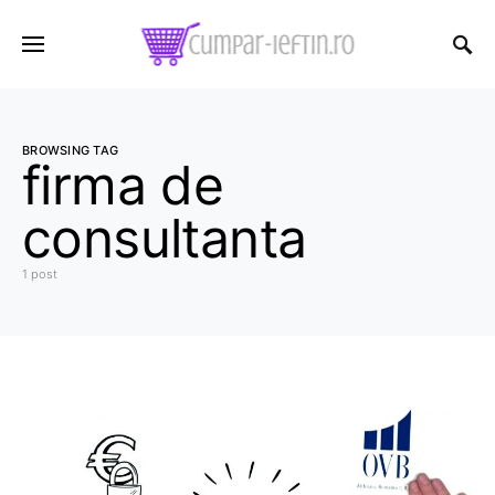
BROWSING TAG
firma de
consultanta
1 post