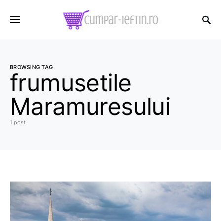
BROWSING TAG
frumusetile
Maramuresului
1 post