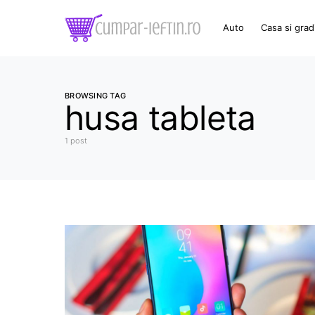
Auto
Casa si grad
BROWSING TAG
husa tableta
1 post