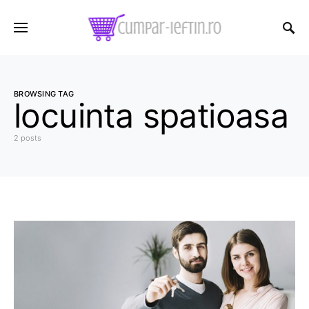
BROWSING TAG
locuinta spatioasa
2 posts