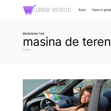
Auto
Casa si grad
BROWSING TAG
masina de teren
1 post