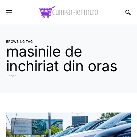
BROWSING TAG
masinile de
inchiriat din oras
1 post