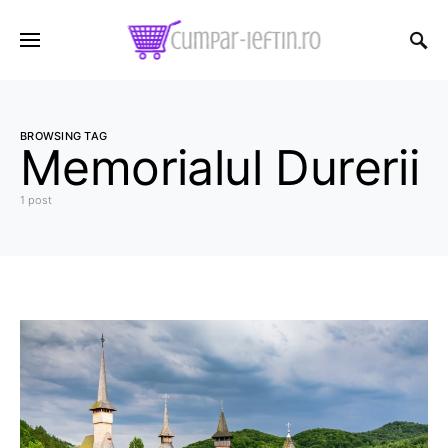
BROWSING TAG
Memorialul Durerii
1 post