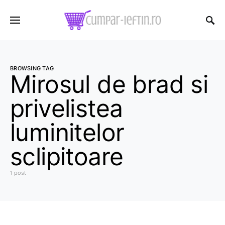
BROWSING TAG
Mirosul de brad si
privelistea
luminitelor
sclipitoare
1 post