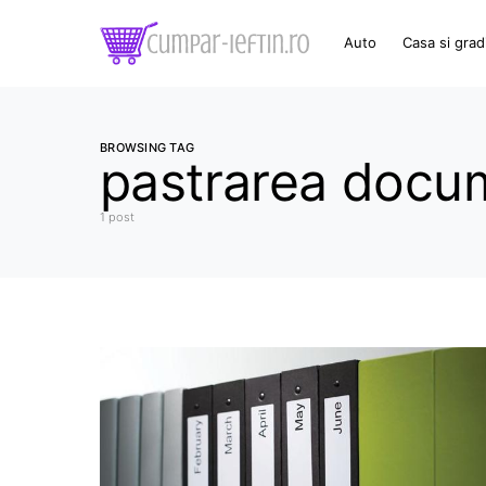
Auto
Casa si grad
BROWSING TAG
pastrarea docum
1 post