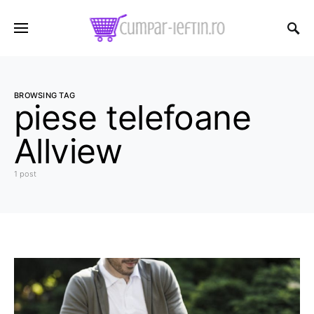
BROWSING TAG
piese telefoane
Allview
1 post