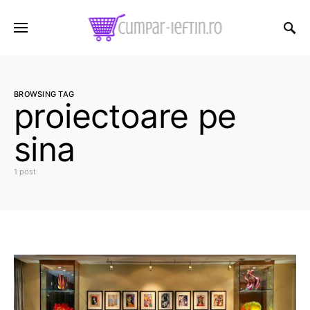
BROWSING TAG
proiectoare pe
sina
1 post