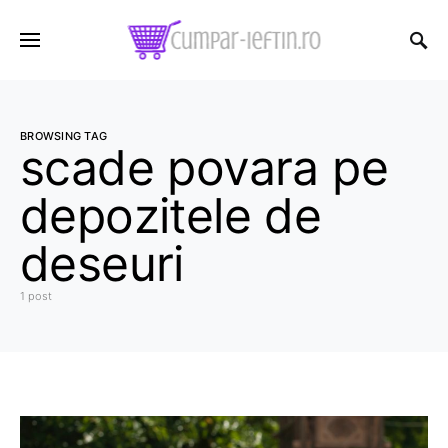
BROWSING TAG
scade povara pe
depozitele de
deseuri
1 post