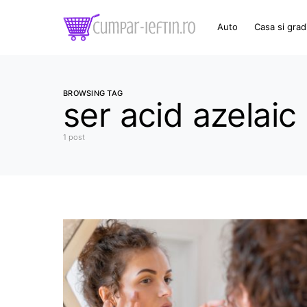
Auto
Casa si grad
BROWSING TAG
ser acid azelaic
1 post