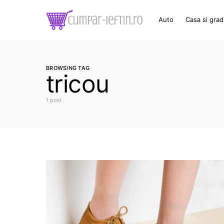
Auto
Casa si grad
BROWSING TAG
tricou
1 post