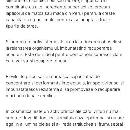
alimentare: capsule, fiole sau tablete, singur sau in
combinatie cu alte ingrediente super active, precum
laptisorul de matca sau maca din Peru) pentru a creste
capacitatea organismului pentru a se adapta la toate
tipurile de stres.
Si pentru un motiv intemeiat: ajuta la reducerea oboselii si
la relansarea organismului, imbunatatind recuperarea
acestuia. Este deci ideal pentru persoanele suprasolicitate
care vor sa-si recapete tonusul!
Elevilor le place sa-si intareasca capacitatea de
concentrare si performanta intelectuala, iar sportivilor sa-si
imbunatateasca rezistenta si sa promoveze o recuperare
mai buna dupa exercitiu.
In cosmetica, este un activ pretios ale carui virtuti nu mai
sunt de dovedit: tonifica si revitalizeaza epiderma, si nu are
egal in a ilumina pielea si a-i reda stralucirea si frumusetea!