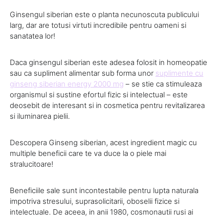
Ginsengul siberian este o planta necunoscuta publicului
larg, dar are totusi virtuti incredibile pentru oameni si
sanatatea lor!
Daca ginsengul siberian este adesea folosit in homeopatie
sau ca supliment alimentar sub forma unor
suplimente cu
ginseng siberian energy 2000 mg
– se stie ca stimuleaza
organismul si sustine efortul fizic si intelectual – este
deosebit de interesant si in cosmetica pentru revitalizarea
si iluminarea pielii.
Descopera Ginseng siberian, acest ingredient magic cu
multiple beneficii care te va duce la o piele mai
stralucitoare!
Beneficiile sale sunt incontestabile pentru lupta naturala
impotriva stresului, suprasolicitarii, oboselii fizice si
intelectuale. De aceea, in anii 1980, cosmonautii rusi ai