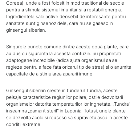
Coreea), unde a fost folosit in mod traditional de secole
pentru a stimula sistemul imunitar si a restabili energia.
Ingredientele sale active deosebit de interesante pentru
sanatate sunt ginsenozidele, care nu se gasesc in
ginsengul siberian.
Singurele puncte comune dintre aceste doua plante, care
au dus cu siguranta la aceasta confuzie: au proprietati
adaptogene incredibile (adica ajuta organismul sa se
regleze pentru a face fata oricarui tip de stres) si o anumita
capacitate de a stimularea apararii imune.
Ginsengul siberian creste in tunderul Tundra, aceste
peisaje caracteristice regiunilor polare, ostile dezvoltarii
organismelor datorita temperaturilor lor inghetate. „Tundra”
inseamna „pamant steril” in Laponia. Totusi, unele plante
se dezvolta acolo si reusesc sa supravietuiasca in aceste
conditii extreme.