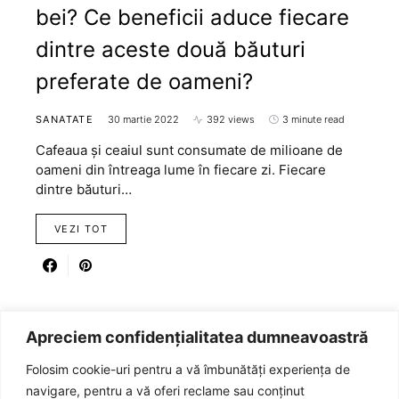
bei? Ce beneficii aduce fiecare
dintre aceste două băuturi
preferate de oameni?
SANATATE
30 martie 2022
392 views
3 minute read
Cafeaua și ceaiul sunt consumate de milioane de
oameni din întreaga lume în fiecare zi. Fiecare
dintre băuturi…
VEZI TOT
Apreciem confidențialitatea dumneavoastră
Paginație articole
1
2
…
4
Next
Folosim cookie-uri pentru a vă îmbunătăți experiența de
navigare, pentru a vă oferi reclame sau conținut