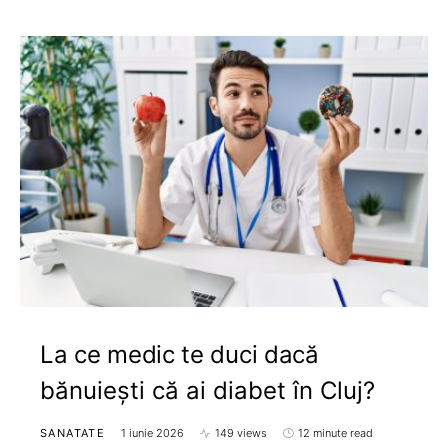
La ce medic te duci dacă
bănuiești că ai diabet în Cluj?
SANATATE
1 iunie 2026
149 views
12 minute read