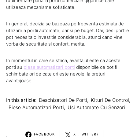
rudimentare pana la porti comerciale gigantice care
utilizeaza mecanisme sofisticate.
In general, decizia se bazeaza pe frecventa estimata de
utilizare a portii automate, dar si pe buget. Dar, desi portile
pot necesita o investitie considerabila, atunci cand vine
vorba de securitate si confort, merita.
In momentul in care se strica, avantajul este ca aceste
porti au
piese automatizari porti
disponibile ce pot fi
schimbate ori de cate ori este nevoie, la preturi
avantajoase.
In this article:
Deschizatori De Porti
,
Kituri De Control
,
Piese Automatizari Porti
,
Usi Automate Cu Senzori
FACEBOOK
X (TWITTER)