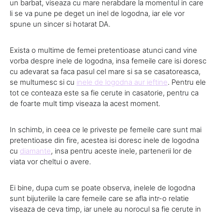
un barbat, viseaza cu mare nerabdare la momentul in care
li se va pune pe deget un inel de logodna, iar ele vor
spune un sincer si hotarat DA.
Exista o multime de femei pretentioase atunci cand vine
vorba despre inele de logodna, insa femeile care isi doresc
cu adevarat sa faca pasul cel mare si sa se casatoreasca,
se multumesc si cu
inele de logodna aur ieftine
. Pentru ele
tot ce conteaza este sa fie cerute in casatorie, pentru ca
de foarte mult timp viseaza la acest moment.
In schimb, in ceea ce le priveste pe femeile care sunt mai
pretentioase din fire, acestea isi doresc inele de logodna
cu
diamante
, insa pentru aceste inele, partenerii lor de
viata vor cheltui o avere.
Ei bine, dupa cum se poate observa, inelele de logodna
sunt bijuteriile la care femeile care se afla intr-o relatie
viseaza de ceva timp, iar unele au norocul sa fie cerute in