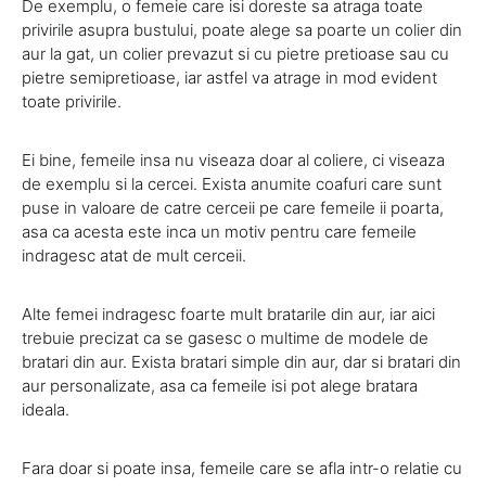
De exemplu, o femeie care isi doreste sa atraga toate
privirile asupra bustului, poate alege sa poarte un colier din
aur la gat, un colier prevazut si cu pietre pretioase sau cu
pietre semipretioase, iar astfel va atrage in mod evident
toate privirile.
Ei bine, femeile insa nu viseaza doar al coliere, ci viseaza
de exemplu si la cercei. Exista anumite coafuri care sunt
puse in valoare de catre cerceii pe care femeile ii poarta,
asa ca acesta este inca un motiv pentru care femeile
indragesc atat de mult cerceii.
Alte femei indragesc foarte mult bratarile din aur, iar aici
trebuie precizat ca se gasesc o multime de modele de
bratari din aur. Exista bratari simple din aur, dar si bratari din
aur personalizate, asa ca femeile isi pot alege bratara
ideala.
Fara doar si poate insa, femeile care se afla intr-o relatie cu