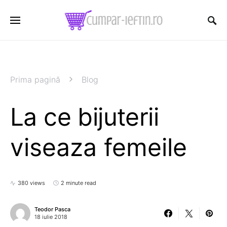
Prima pagină
Blog
La ce bijuterii
viseaza femeile
380 views
2 minute read
Teodor Pasca
18 iulie 2018