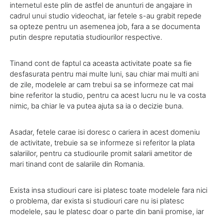
internetul este plin de astfel de anunturi de angajare in
cadrul unui studio videochat, iar fetele s-au grabit repede
sa opteze pentru un asemenea job, fara a se documenta
putin despre reputatia studiourilor respective.
Tinand cont de faptul ca aceasta activitate poate sa fie
desfasurata pentru mai multe luni, sau chiar mai multi ani
de zile, modelele ar cam trebui sa se informeze cat mai
bine referitor la studio, pentru ca acest lucru nu le va costa
nimic, ba chiar le va putea ajuta sa ia o decizie buna.
Asadar, fetele carae isi doresc o cariera in acest domeniu
de activitate, trebuie sa se informeze si referitor la plata
salariilor, pentru ca studiourile promit salarii ametitor de
mari tinand cont de salariile din Romania.
Exista insa studiouri care isi platesc toate modelele fara nici
o problema, dar exista si studiouri care nu isi platesc
modelele, sau le platesc doar o parte din banii promise, iar