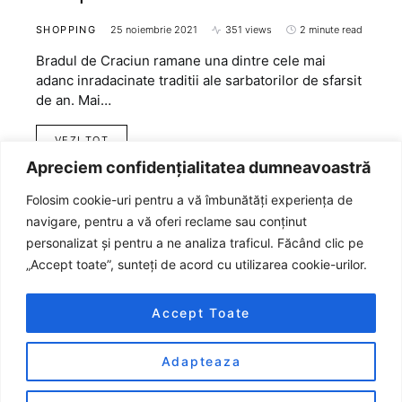
SHOPPING
25 noiembrie 2021
351 views
2 minute read
Bradul de Craciun ramane una dintre cele mai
adanc inradacinate traditii ale sarbatorilor de sfarsit
de an. Mai…
VEZI TOT
Apreciem confidențialitatea dumneavoastră
Folosim cookie-uri pentru a vă îmbunătăți experiența de
navigare, pentru a vă oferi reclame sau conținut
personalizat și pentru a ne analiza traficul. Făcând clic pe
„Accept toate”, sunteți de acord cu utilizarea cookie-urilor.
Accept Toate
Adapteaza
Designed & Developed by
Smart Seo Team