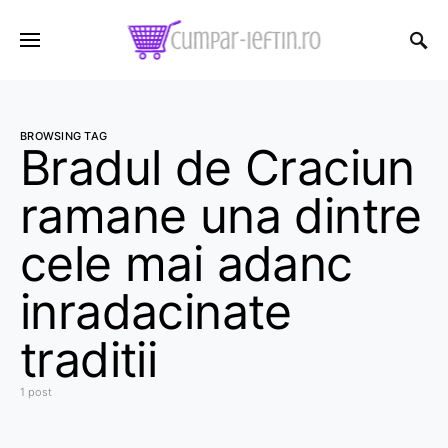
BROWSING TAG
Bradul de Craciun
ramane una dintre
cele mai adanc
inradacinate
traditii
1 post