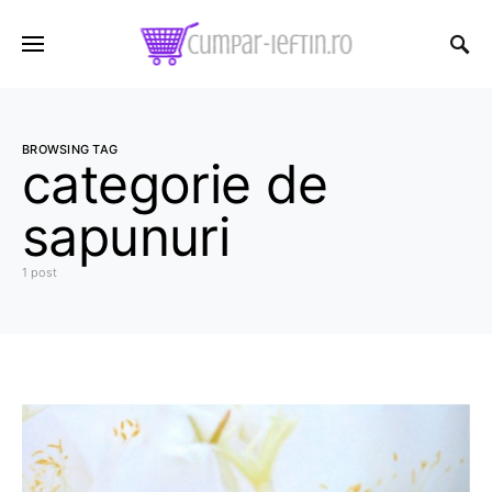
BROWSING TAG
categorie de
sapunuri
1 post