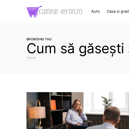
Auto
Casa si grad
BROWSING TAG
Cum să găsești s
1 post