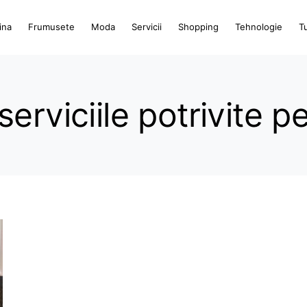
ina
Frumusete
Moda
Servicii
Shopping
Tehnologie
T
erviciile potrivite pe