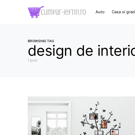
Auto
Casa si grad
BROWSING TAG
design de interi
1 post