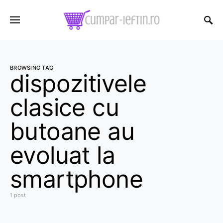
BROWSING TAG
dispozitivele
clasice cu
butoane au
evoluat la
smartphone
1 post