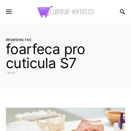
BROWSING TAG
foarfeca pro
cuticula S7
1 post