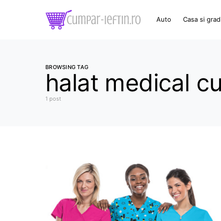
Auto
Casa si grad
BROWSING TAG
halat medical c
1 post