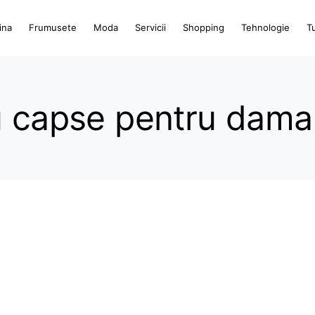
ina
Frumusete
Moda
Servicii
Shopping
Tehnologie
T
u capse pentru dama