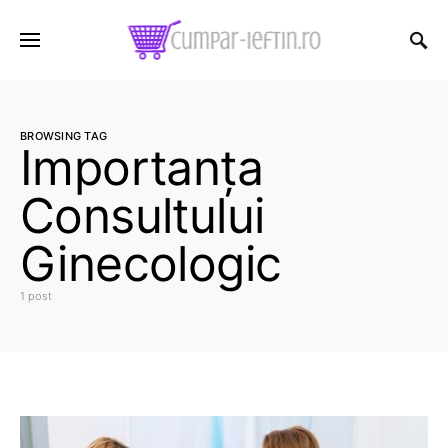
BROWSING TAG
Importanța
Consultului
Ginecologic
1 post