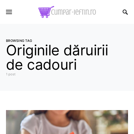
BROWSING TAG
Originile dăruirii
de cadouri
1 post