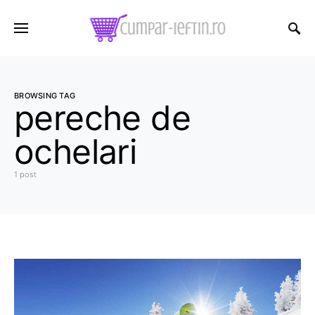
BROWSING TAG
pereche de
ochelari
1 post