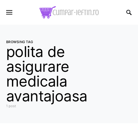
BROWSING TAG
polita de
asigurare
medicala
avantajoasa
1 post