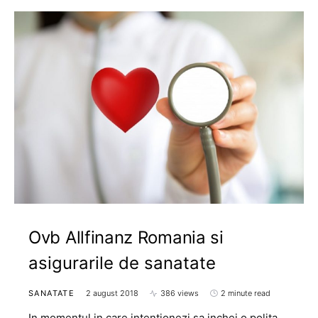
Ovb Allfinanz Romania si
asigurarile de sanatate
SANATATE
2 august 2018
386 views
2 minute read
In momentul in care intentionezi sa inchei o polita