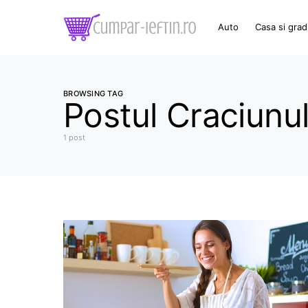
Auto
Casa si grad
BROWSING TAG
Postul Craciunul
1 post