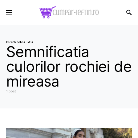
BROWSING TAG
Semnificatia
culorilor rochiei de
mireasa
1 post