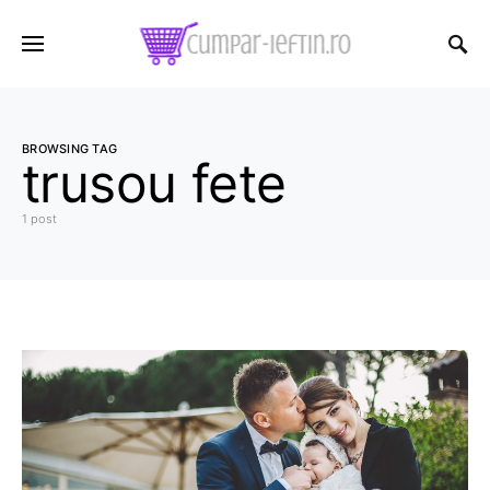
BROWSING TAG
trusou fete
1 post