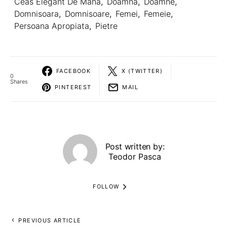
Ceas Elegant De Mana
,
Doamna
,
Doamne
,
Domnisoara
,
Domnisoare
,
Femei
,
Femeie
,
Persoana Apropiata
,
Pietre
FACEBOOK
X (TWITTER)
0
Shares
PINTEREST
MAIL
Post written by:
Teodor Pasca
FOLLOW
PREVIOUS ARTICLE