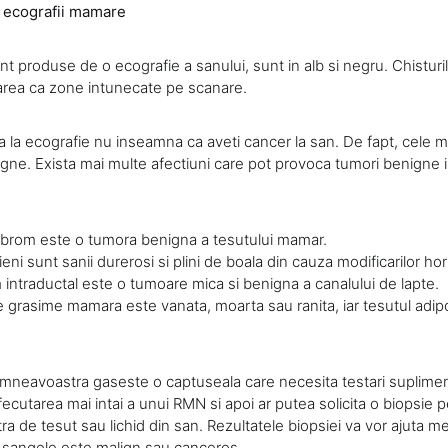
i ecografii mamare
nt produse de o ecografie a sanului, sunt in alb si negru. Chisturil
parea ca zone intunecate pe scanare.
a la ecografie nu inseamna ca aveti cancer la san. De fapt, cele m
gne. Exista mai multe afectiuni care pot provoca tumori benigne in
brom este o tumora benigna a tesutului mamar.
cieni sunt sanii durerosi si plini de boala din cauza modificarilor h
intraductal este o tumoare mica si benigna a canalului de lapte.
 grasime mamara este vanata, moarta sau ranita, iar tesutul adi
neavoastra gaseste o captuseala care necesita testari suplimen
fecutarea mai intai a unui RMN si apoi ar putea solicita o biopsie 
a de tesut sau lichid din san. Rezultatele biopsiei va vor ajuta m
 sangele este malign sau canceros.