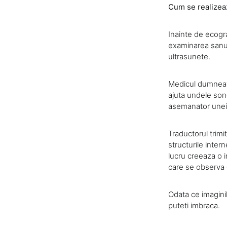
Cum se realizea
Inainte de ecogr
examinarea sanulu
ultrasunete.
Medicul dumneavo
ajuta undele son
asemanator unei
Traductorul trimi
structurile intern
lucru creeaza o i
care se observa c
Odata ce imagini
puteti imbraca.