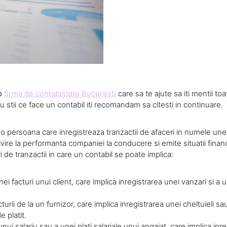
o
firma de contabilitate Bucuresti
care sa te ajute sa iti mentii 
u stii ce face un contabil iti recomandam sa citesti in continuare.
o persoana care inregistreaza tranzactii de afaceri in numele unei 
vire la performanta companiei la conducere si emite situatii financ
 de tranzactii in care un contabil se poate implica:
ei facturi unui client, care implica inregistrarea unei vanzari si a 
turii de la un furnizor, care implica inregistrarea unei cheltuieli sau
e platit.
unui salariu sau a unei plati salariale unui angajat, care implica inr