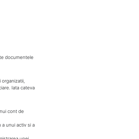
toate documentele
organizatii,
iare. Iata cateva
unui cont de
 a unui activ si a
egistrarea unei