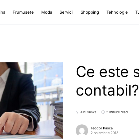
ina
Frumusete
Moda
Servicii
Shopping
Tehnologie
T
Ce este s
contabil?
419 views
2 minute read
Teodor Pasca
2 noiembrie 2018