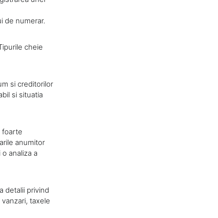
ui de numerar.
Tipurile cheie
um si creditorilor
bil si situatia
 foarte
arile anumitor
i o analiza a
detalii privind
 vanzari, taxele