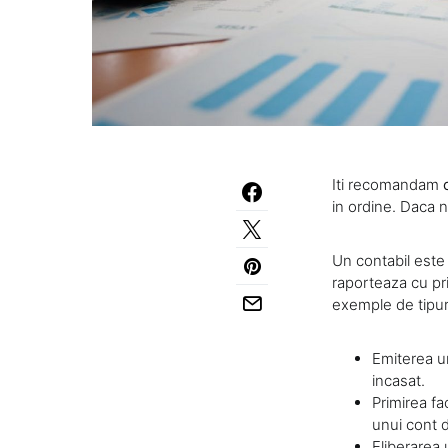
Iti recomandam
in ordine. Daca n
Un contabil este 
raporteaza cu pri
exemple de tipuri
Emiterea un
incasat.
Primirea fac
unui cont d
Eliberarea 