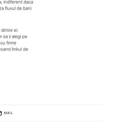
a, indiferent daca
za fluxul de bani
dintre ei.
 sa ii alegi pe
 cu firme
esand linkul de
MAIL