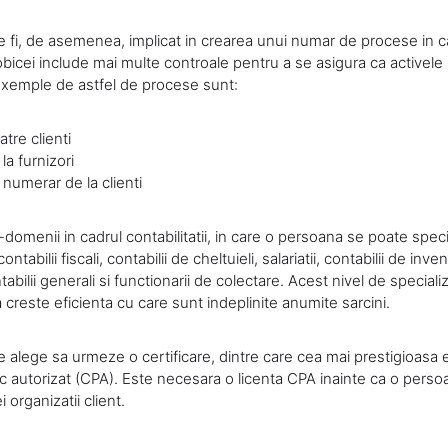
e fi, de asemenea, implicat in crearea unui numar de procese in c
obicei include mai multe controale pentru a se asigura ca activele
xemple de astfel de procese sunt:
atre clienti
la furnizori
 numerar de la clienti
domenii in cadrul contabilitatii, in care o persoana se poate speci
tabilii fiscali, contabilii de cheltuieli, salariatii, contabilii de inven
tabilii generali si functionarii de colectare. Acest nivel de speciali
creste eficienta cu care sunt indeplinite anumite sarcini.
e alege sa urmeze o certificare, dintre care cea mai prestigioas
ic autorizat (CPA). Este necesara o licenta CPA inainte ca o pers
i organizatii client.