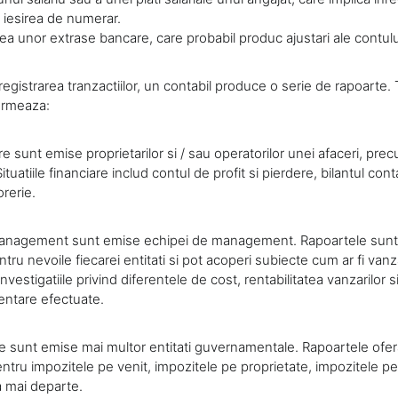
si iesirea de numerar.
ea unor extrase bancare, care probabil produc ajustari ale contul
nregistrarea tranzactiilor, un contabil produce o serie de rapoarte. 
urmeaza:
are sunt emise proprietarilor si / sau operatorilor unei afaceri, prec
. Situatiile financiare includ contul de profit si pierdere, bilantul conta
orerie.
anagement sunt emise echipei de management. Rapoartele sunt
tru nevoile fiecarei entitati si pot acoperi subiecte cum ar fi vanz
investigatiile privind diferentele de cost, rentabilitatea vanzarilor s
mentare efectuate.
e sunt emise mai multor entitati guvernamentale. Rapoartele ofera 
ntru impozitele pe venit, impozitele pe proprietate, impozitele pe
sa mai departe.