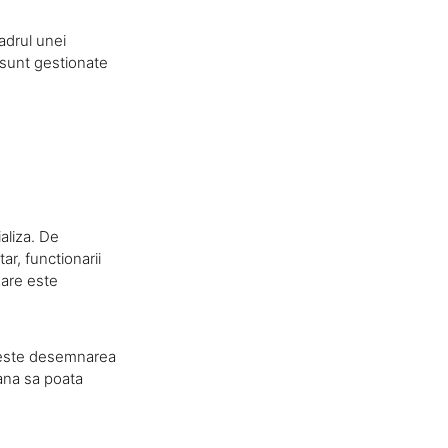
adrul unei
 sunt gestionate
aliza. De
tar, functionarii
zare este
a este desemnarea
oana sa poata