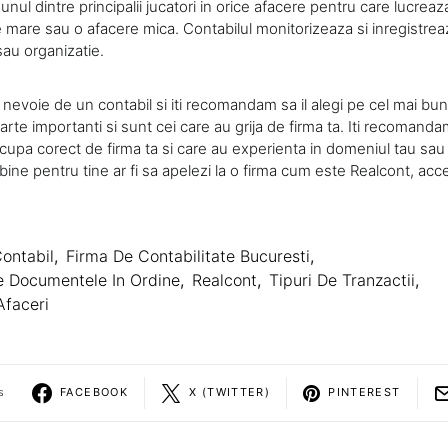
unul dintre principalii jucatori in orice afacere pentru care lucreaz
 mare sau o afacere mica. Contabilul monitorizeaza si inregistrea
sau organizatie.
 nevoie de un contabil si iti recomandam sa il alegi pe cel mai bun 
oarte importanti si sunt cei care au grija de firma ta. Iti recomandam
ocupa corect de firma ta si care au experienta in domeniul tau sau
 bine pentru tine ar fi sa apelezi la o firma cum este Realcont, acc
ontabil
,
Firma De Contabilitate Bucuresti
,
te Documentele In Ordine
,
Realcont
,
Tipuri De Tranzactii
,
Afaceri
s
FACEBOOK
X (TWITTER)
PINTEREST