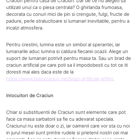
Craciun pentru casa de Craciun. Dar de ce nu alegeti sa
utilizati unul ca o piesa centrala? O ghirlanda frumoasa,
decorata cu conuri mici de pin si crengute, fulgi, fructe de
padure, perle stralucitoare si lumanari inevitabile, pentru a
incalzi atmosfera.
Pentru crestini, lumina este un simbol al sperantei, iar
lumanarile aduc lumina si caldura fiecarei ocazii. Alege un
suport de lumanari potrivit pentru masa ta. Sau un brad de
craciun artificial pe care poti sa il impodobesti cu tot ce iti
doresti mai ales daca este de la
https://www.brazicraciun.net/brazi-artificiali-ieftini
.
Inlocuitori de Craciun
Chiar si substituentii de Craciun sunt elemente care pot
face ca masa sarbatorii sa fie cu adevarat speciala.
Craciunul nu este doar o zi, iar oamenii care vor sta cu noi
in jurul mesei sunt printre rudele si prietenii nostri cei mai