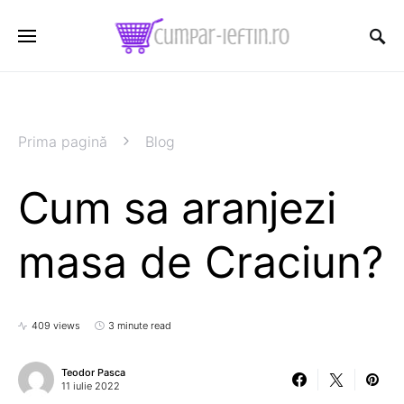
Prima pagină
Blog
Cum sa aranjezi
masa de Craciun?
409 views
3 minute read
Teodor Pasca
11 iulie 2022