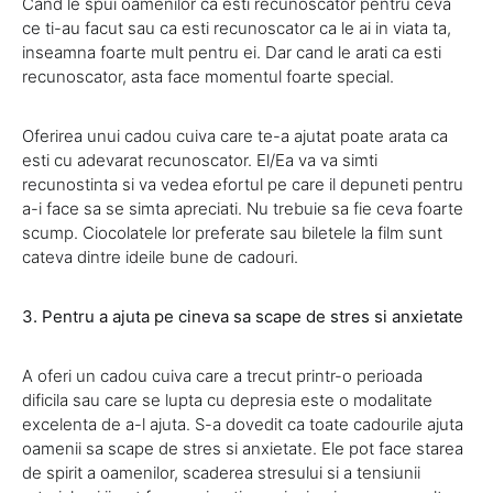
Cand le spui oamenilor ca esti recunoscator pentru ceva
ce ti-au facut sau ca esti recunoscator ca le ai in viata ta,
inseamna foarte mult pentru ei. Dar cand le arati ca esti
recunoscator, asta face momentul foarte special.
Oferirea unui cadou cuiva care te-a ajutat poate arata ca
esti cu adevarat recunoscator. El/Ea va va simti
recunostinta si va vedea efortul pe care il depuneti pentru
a-i face sa se simta apreciati. Nu trebuie sa fie ceva foarte
scump. Ciocolatele lor preferate sau biletele la film sunt
cateva dintre ideile bune de cadouri.
3. Pentru a ajuta pe cineva sa scape de stres si anxietate
A oferi un cadou cuiva care a trecut printr-o perioada
dificila sau care se lupta cu depresia este o modalitate
excelenta de a-l ajuta. S-a dovedit ca toate cadourile ajuta
oamenii sa scape de stres si anxietate. Ele pot face starea
de spirit a oamenilor, scaderea stresului si a tensiunii