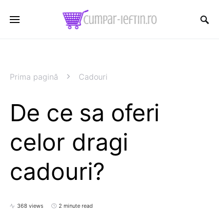
Prima pagină
Cadouri
De ce sa oferi
celor dragi
cadouri?
368 views
2 minute read