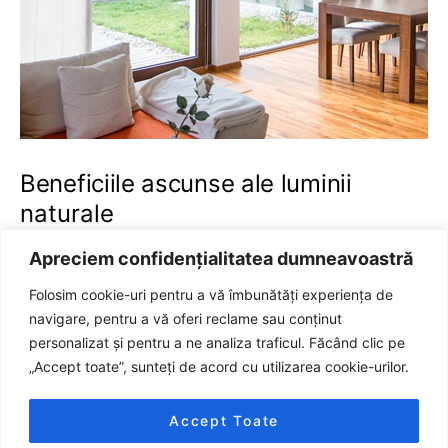
Beneficiile ascunse ale luminii
naturale
CASA SI GRADINA
4 octombrie 2022
469 views
Apreciem confidențialitatea dumneavoastră
3 minute read
Folosim cookie-uri pentru a vă îmbunătăți experiența de
navigare, pentru a vă oferi reclame sau conținut
personalizat și pentru a ne analiza traficul. Făcând clic pe
„Accept toate”, sunteți de acord cu utilizarea cookie-urilor.
Accept Toate