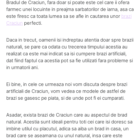
Bradul de Craciun, fara doar si poate este cel care ii ofera
farmec unei locuinte in preajma sarbatorilor de iarna, asa ca
este firesc ca toata lumea sa se afle in cautarea unor
brazi
Craciun
perfecti.
Daca in trecut, oamenii isi indreptau atentia doar spre brazii
naturali, se pare ca odata cu trecerea timpului acestia au
realizat ca este mai indicat sa isi cumpere brazi artificiali,
dat fiind faptul ca acestia pot sa fie utilizati fara probleme si
in urmatorii ani.
Ei bine, in cele ce urmeaza noi vom discuta despre brazi
artificiali de Craciun, vom vedea ce modele de astfel de
brazi se gasesc pe piata, si de unde pot fi ei cumparati.
Asadar, exista brazi de Craciun care au aspectul de brad
natural. Acestia sunt ideali pentru toti cei care isi doresc sa
imbine utilul cu placutul, adica sa aiba un brad in casa, un
brad care se aseamana cu unul natural, insa care este