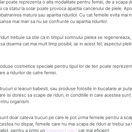
ar poate reprezenta o alta modalitate pentru femei, de a scapa de 
i ca statul la solar poate provoca aparitia cancerului de piele. Apoi,
atranirea matura sau aparitia ridurilor. Cu cat femeile evita mai m
 sanse mai mari sa nu se confrunte cu aparitia ridurilor.
iduri trebuie sa stie ca in timpul somnului pielea se regenereaza, 
sa doarma cat mai mult timp posibil, iar in acest fel, aspectul pieli
roduse cosmetice speciale pentru tipul lor de ten poate reprezenta
re a ridurilor de catre femei.
trucuri si leacuri babesti, sau produse folosite in bucatarie ar pute
re isi doresc sa scape de riduri, in conditiile in care acestea sunt
pentru organism
sunt doar cateva trucuri pe care le pot urma femeile pentru a scap
acestea nu dispar, femeile care nu mai scapa de riduri ar trebui sa
alist, pentru a primi un
tratament riduri
cat mai eficient.