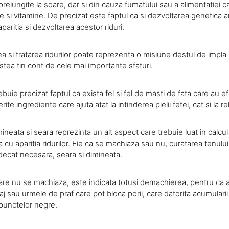
relungite la soare, dar si din cauza fumatului sau a alimentatiei c
e si vitamine. De precizat este faptul ca si dezvoltarea genetica 
paritia si dezvoltarea acestor riduri.
ea si tratarea ridurilor poate reprezenta o misiune destul de impla
stea tin cont de cele mai importante sfaturi.
ebuie precizat faptul ca exista fel si fel de masti de fata care au ef
erite ingrediente care ajuta atat la intinderea pielii fetei, cat si la 
eata si seara reprezinta un alt aspect care trebuie luat in calcu
 cu aparitia ridurilor. Fie ca se machiaza sau nu, curatarea tenulu
 decat necesara, seara si dimineata.
are nu se machiaza, este indicata totusi demachierea, pentru ca a
j sau urmele de praf care pot bloca porii, care datorita acumular
 punctelor negre.