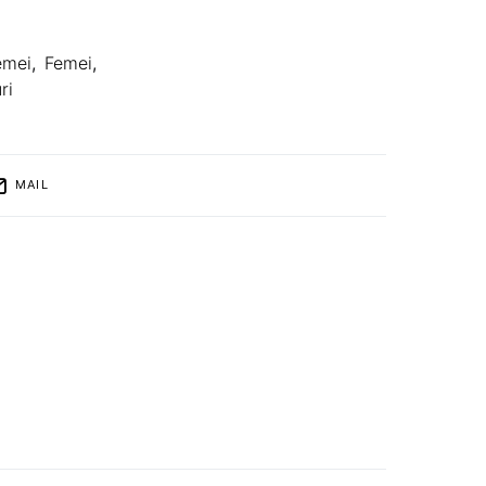
emei
,
Femei
,
ri
MAIL