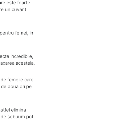
are este foarte
are un cuvant
 pentru femei, in
ecte incredibile,
relaxarea acesteia.
l de femeile care
i de doua ori pe
stfel elimina
ii de sebuum pot