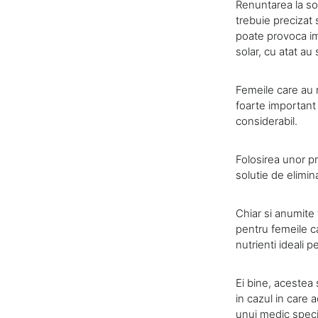
Renuntarea la sol
trebuie precizat s
poate provoca imb
solar, cu atat au
Femeile care au r
foarte important 
considerabil.
Folosirea unor p
solutie de elimina
Chiar si anumite 
pentru femeile ca
nutrienti ideali 
Ei bine, acestea 
in cazul in care 
unui medic speci