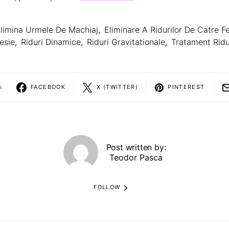
limina Urmele De Machiaj
,
Eliminare A Ridurilor De Catre F
esie
,
Riduri Dinamice
,
Riduri Gravitationale
,
Tratament Ridu
s
FACEBOOK
X (TWITTER)
PINTEREST
Post written by:
Teodor Pasca
FOLLOW