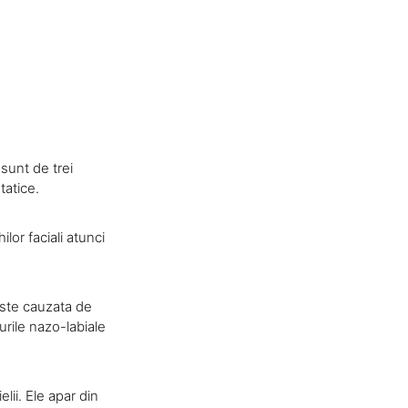
sunt de trei
tatice.
lor faciali atunci
 este cauzata de
urile nazo-labiale
lii. Ele apar din