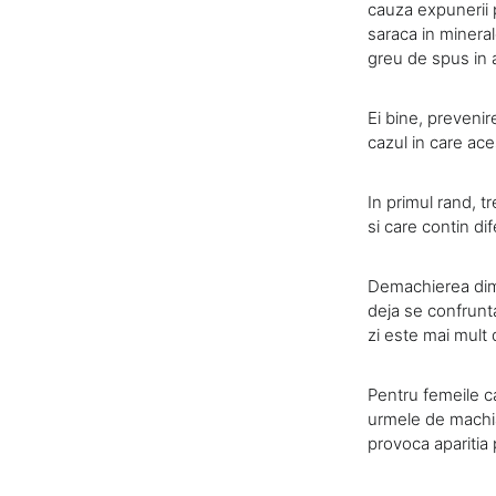
cauza expunerii p
saraca in mineral
greu de spus in a
Ei bine, prevenir
cazul in care ace
In primul rand, tr
si care contin dif
Demachierea dimin
deja se confrunta
zi este mai mult
Pentru femeile c
urmele de machia
provoca aparitia