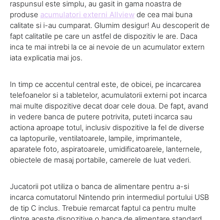
raspunsul este simplu, au gasit in gama noastra de
produse
acumulatori externi Allview
de cea mai buna
calitate si i-au cumparat. Glumim desigur! Au descoperit de
fapt calitatile pe care un astfel de dispozitiv le are. Daca
inca te mai intrebi la ce ai nevoie de un acumulator extern
iata explicatia mai jos.
In timp ce accentul central este, de obicei, pe incarcarea
telefoanelor si a tabletelor, acumulatorii externi pot incarca
mai multe dispozitive decat doar cele doua. De fapt, avand
in vedere banca de putere potrivita, puteti incarca sau
actiona aproape totul, inclusiv dispozitive la fel de diverse
ca laptopurile, ventilatoarele, lampile, imprimantele,
aparatele foto, aspiratoarele, umidificatoarele, lanternele,
obiectele de masaj portabile, camerele de luat vederi.
Jucatorii pot utiliza o banca de alimentare pentru a-si
incarca comutatorul Nintendo prin intermediul portului USB
de tip C inclus. Trebuie remarcat faptul ca pentru multe
dintre aceste dispozitive o banca de alimentare standard