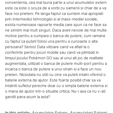
convenienta, cea mai buna parte a unui acumulator extern
este ca este o scuza de a vorbi cu oamenii si chiar de a va
face noi prieteni. Pe langa faptul ca suntem mai apropiati
prin intermediul tehnologiei si al mass-mediei sociale,
exista numeroase rapoarte media care spun ca ne face sa
ne simtim mai mult singuri. Daca aveti nevoie de mai multe
motive pentru a cumpara o banca de putere, cum ramane
cu faptul ca puteti folosi una pentru a cunoaste o alta
persoana? Serios! Data viitoare cand va aflati la o
conferinte pentru jocuri mobile sau cand va plimbati in
timpul jocului Pokémon GO sau al unui alt joc de realitate
augmentata, utilizati o banca de putere multi-port pentru a
incarca o banca de putere a unui strain si a face un nou
prieten. Niciodata nu stiti cu cine va puteti intalni oferind o
baterie externa de ajutor. Este foarte posibil chiar sa va
intalniti sufletul pereche doar cu o simpla baterie externa si
o mana de ajutor intr-o situatie critica. Nu-i asa ca nu v-ati
gandit pana acum la asta?
In this article:
Acumulator Extern
,
Acumulatori Externi