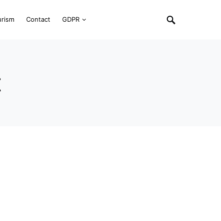
urism
Contact
GDPR
t