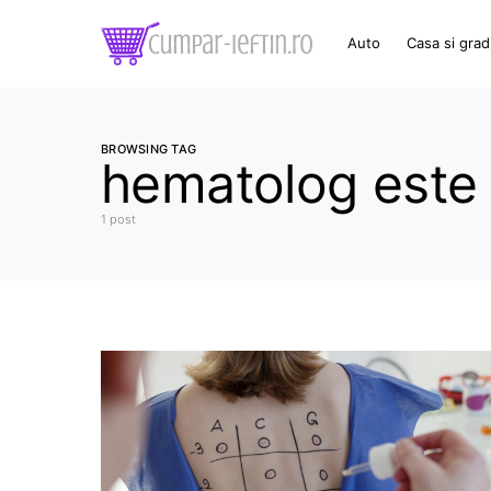
Auto
Casa si grad
BROWSING TAG
hematolog este 
1 post