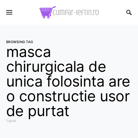
BROWSING TAG
masca
chirurgicala de
unica folosinta are
o constructie usor
de purtat
1 post