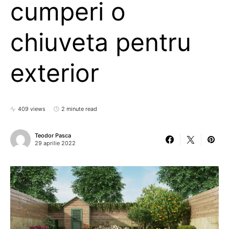
cumperi o
chiuveta pentru
exterior
409 views
2 minute read
Teodor Pasca
29 aprilie 2022